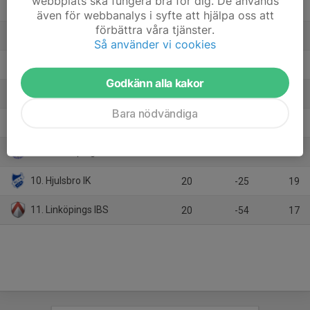
webbplats ska fungera bra för dig. De används
4. Linköping AIS
20
20
35
även för webbanalys i syfte att hjälpa oss att
förbättra våra tjänster.
5. KFUM Norrköping IBF
20
10
34
Så använder vi cookies
6. BK Vingen
20
1
28
Godkänn alla kakor
7. Åby IBK Ungdom
20
-19
23
Bara nödvändiga
8. Linköping IBK Ungdom
20
-36
21
9. Söderköpings IBK
20
-34
20
10. Hjulsbro IK
20
-25
19
11. Linköpings IBS
20
-54
17