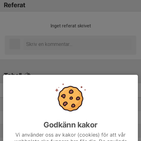
Referat
Inget referat skrivet
Tabell
Herrar Division 2
M
+/-
P
1. Linköpings Universitets AIF IBK
20
53
48
2. Solfjäderstaden IBK
20
61
42
Godkänn kakor
3. Rimforsa IF
20
23
38
Vi använder oss av kakor (cookies) för att vår