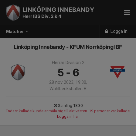
LINKÖPING INNEBANDY
Herr IBS Div. 2 & 4
Logga in
Matcher
Linköping Innebandy - KFUM Norrköping IBF
Herrar Division 2
5 - 6
28 nov 2023, 19:30,
Wahlbeckshallen B
Samling 18:30
Endast kallade kunde anmäla sig till aktiviteten. 19 personer var kallade.
Logga in här