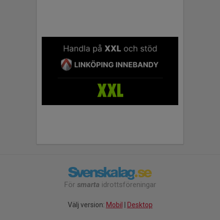
För
smarta
idrottsföreningar
Välj version:
Mobil
|
Desktop