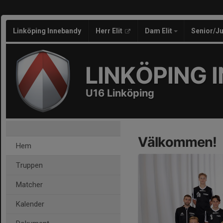
Linköping Innebandy
Herr Elit
Dam Elit
Senior/J
LINKÖPING 
U16 Linköping
Välkommen!
Hem
Truppen
Matcher
Kalender