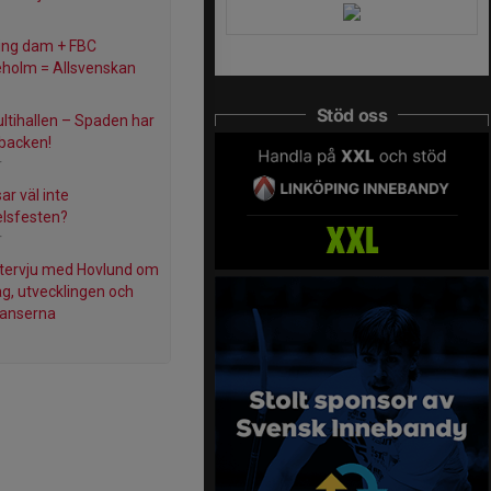
ing dam + FBC
eholm = Allsvenskan
Stöd oss
ltihallen – Spaden har
 backen!
r
ar väl inte
elsfesten?
r
tervju med Hovlund om
ag, utvecklingen och
hanserna