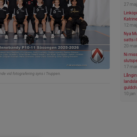
27 maj
Linköp
Katrin
12 maj
Nya Mu
satts i
20 ma
Ni miss
slutsp
17 ma
nde vid fotografering syns i Truppen.
Långin
landsl
guldc
10 jan