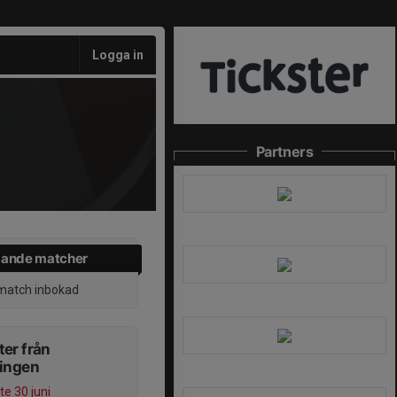
Logga in
Partners
ande matcher
match inbokad
er från
ningen
e 30 juni