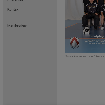
Dokument
Kontakt
Matchrutiner
Övriga i laget som var frånvara