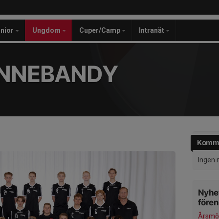
unior
Ungdom
Cuper/Camp
Intranät
INNEBANDY
Komm
Ingen 
Nyhet
före
Årsmöt