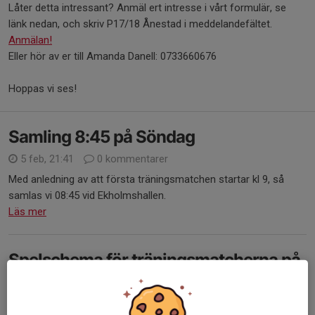
Låter detta intressant? Anmäl ert intresse i vårt formulär, se
länk nedan, och skriv P17/18 Ånestad i meddelandefältet.
Anmälan!
Eller hör av er till Amanda Danell: 0733660676
Hoppas vi ses!
Samling 8:45 på Söndag
5 feb, 21:41
0 kommentarer
Med anledning av att första träningsmatchen startar kl 9, så
samlas vi 08:45 vid Ekholmshallen.
Läs mer
Spelschema för träningsmatcherna på
Söndag
4 feb, 13:32
0 kommentarer