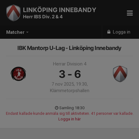
LINKÖPING INNEBANDY
Herr IBS Div. 2 & 4
Logga in
Matcher
IBK Mantorp U-Lag - Linköping Innebandy
Herrar Division 4
3 - 6
7 nov 2025, 19:30,
Klämmetorpshallen
Samling 18:30
Endast kallade kunde anmäla sig till aktiviteten. 41 personer var kallade.
Logga in här