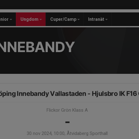
unior
Ungdom
Cuper/Camp
Intranät
INNEBANDY
öping Innebandy Vallastaden - Hjulsbro IK F16
Flickor Grön Klass A
-
30 nov 2024, 10:00, Åtvidaberg Sporthall