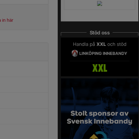
 in här
Stöd oss