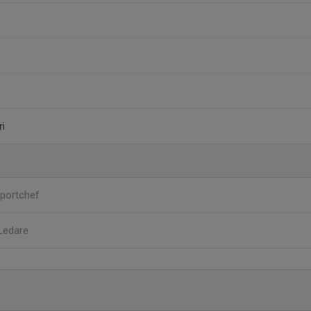
i
portchef
Ledare