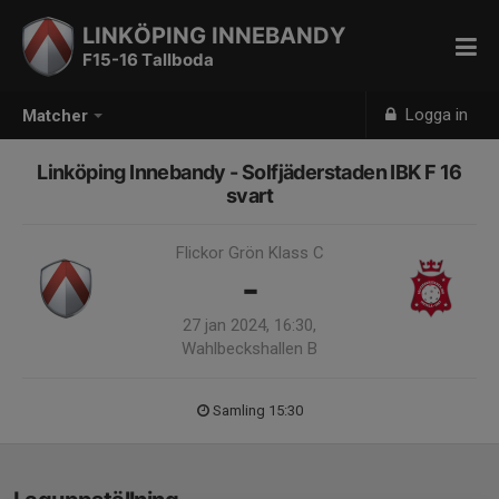
LINKÖPING INNEBANDY
F15-16 Tallboda
Logga in
Matcher
Linköping Innebandy - Solfjäderstaden IBK F 16
svart
Flickor Grön Klass C
-
27 jan 2024, 16:30,
Wahlbeckshallen B
Samling 15:30