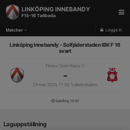
LINKÖPING INNEBANDY
F15-16 Tallboda
Logga in
Matcher
Linköping Innebandy - Solfjäderstaden IBK F 16
svart
Flickor Grön Klass C
-
24 mar 2024, 11:30, Valkebohallen
Samling 10:30
Laguppställning