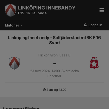
LINKÖPING INNEBANDY
F15-16 Tallboda
Logga in
Matcher
Linköping Innebandy - Solfjäderstaden IBK F 16
Svart
Flickor Grön Klass B
-
23 nov 2024, 14:00, Skärblacka
Sporthall
Samling 13:00