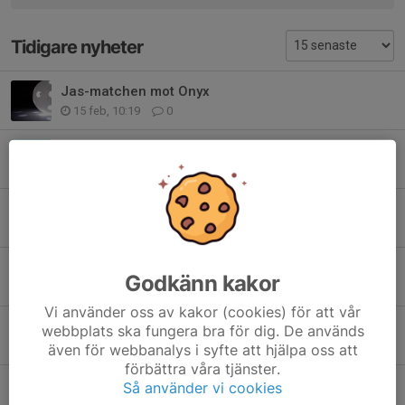
Tidigare nyheter
Jas-matchen mot Onyx
15 feb, 10:19
0
Lite filmer från Örebro
29 aug 2025
0
Matchen mellan Linghem och LIBK U
23 maj 2025
0
Matchen mot Söderköping i H2
Godkänn kakor
16 feb 2025
1
Vi använder oss av kakor (cookies) för att vår
Video från matchen mot Åby i H2
webbplats ska fungera bra för dig. De används
8 feb 2025
0
även för webbanalys i syfte att hjälpa oss att
förbättra våra tjänster.
Video från matchen i HJ mot Solfjädern (hemma)
Så använder vi cookies
2 feb 2025
0