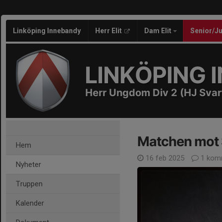
Linköping Innebandy
Herr Elit
Dam Elit
Senior/J
LINKÖPING 
Herr Ungdom Div 2 (HJ Svar
Matchen mot 
Hem
16 feb 2025
1 kom
Nyheter
Truppen
Kalender