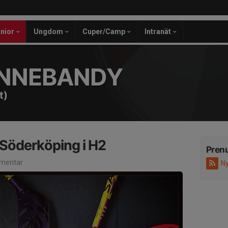
unior
Ungdom
Cuper/Camp
Intranät
INNEBANDY
t)
Söderköping i H2
Pren
mentar
Ny