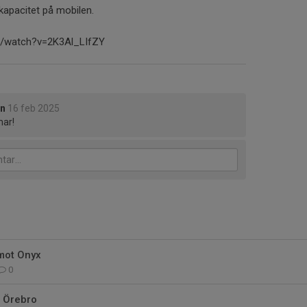
kapacitet på mobilen.
m/watch?v=2K3Al_LIfZY
on
16 feb 2025
mar!
mot Onyx
0
n Örebro