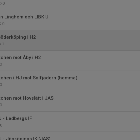
0
n Linghem och LIBK U
0
öderköping i H2
1
tchen mot Åby i H2
0
tchen i HJ mot Solfjädern (hemma)
0
chen mot Hovslätt i JAS
0
U - Ledbergs IF
0
U - Jönköpings IK (JAS)