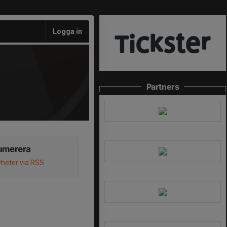
Logga in
Partners
umerera
heter via RSS