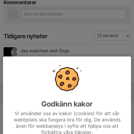
Kommentarer
Tidigare nyheter
Jas-matchen mot Onyx
15 feb, 10:19
0
Lite filmer från Örebro
29 aug 2025
0
Matchen mellan Linghem och LIBK U
23 maj 2025
0
Godkänn kakor
Matchen mot Söderköping i H2
Vi använder oss av kakor (cookies) för att vår
16 feb 2025
1
webbplats ska fungera bra för dig. De används
även för webbanalys i syfte att hjälpa oss att
Video från matchen mot Åby i H2
förbättra våra tjänster.