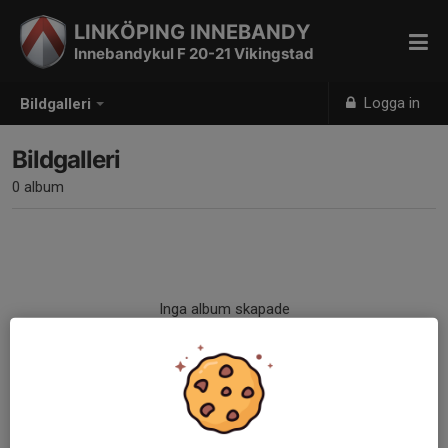
LINKÖPING INNEBANDY
Innebandykul F 20-21 Vikingstad
Logga in
Bildgalleri
Bildgalleri
0 album
Inga album skapade