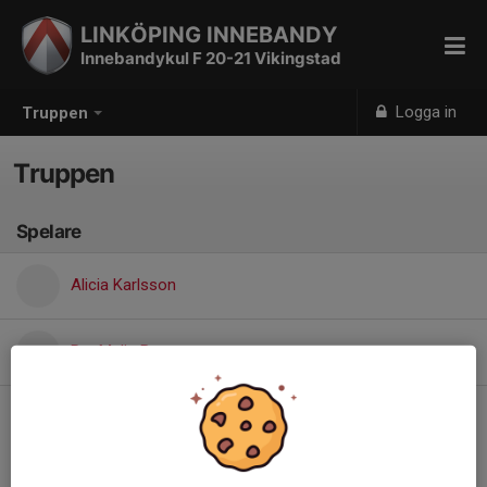
LINKÖPING INNEBANDY
Innebandykul F 20-21 Vikingstad
Logga in
Truppen
Truppen
Spelare
Alicia Karlsson
Rut Melin Bergman