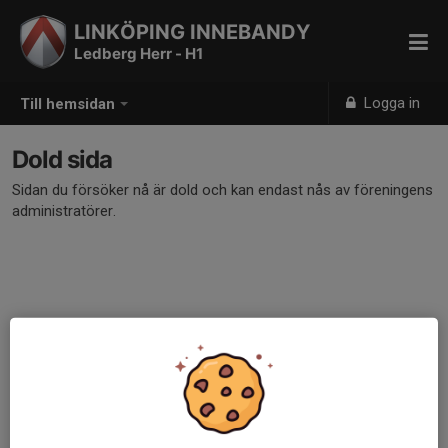
LINKÖPING INNEBANDY
Ledberg Herr - H1
Logga in
Till hemsidan
Dold sida
Sidan du försöker nå är dold och kan endast nås av föreningens
administratörer.