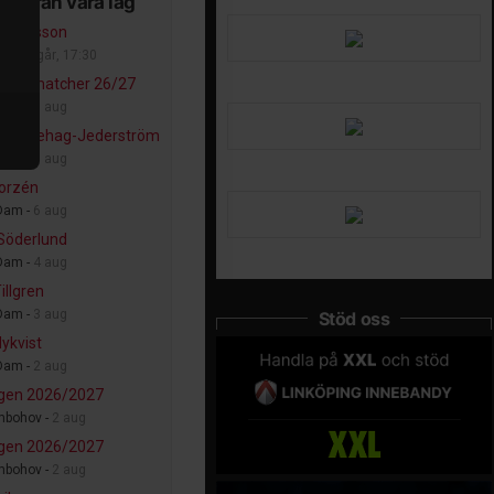
er från våra lag
Andersson
Dam -
Igår, 17:30
nska matcher 26/27
Dam -
7 aug
a Billehag-Jederström
Dam -
6 aug
Forzén
Dam -
6 aug
Söderlund
Dam -
4 aug
illgren
Dam -
3 aug
Stöd oss
Nykvist
Dam -
2 aug
gen 2026/2027
mbohov -
2 aug
gen 2026/2027
mbohov -
2 aug