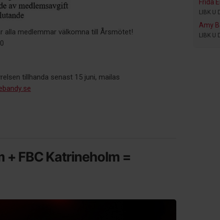
Frida 
LIBK U 
Amy B
r alla medlemmar välkomna till Årsmötet!
LIBK U 
00
elsen tillhanda senast 15 juni, mailas
nebandy.se
m + FBC Katrineholm =