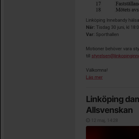
Linköping Innebandy hälsa
När:
Tisdag 30 juni, kl 18:
Var:
Sporthallen
Motioner behöver vara styr
till
styrelsen@linkopingin
Välkomna!
Läs mer
Linköping da
Allsvenskan
12 maj, 14:28