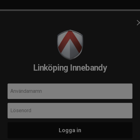
unior
Ungdom
Cuper/Camp
Intranät
INNEBANDY
förening
Linköping Innebandy
bandy
Användarnamn
Nästa
Fre 25
Lösenord
Her
tcher
Resultat
IBK
ni
Logga in