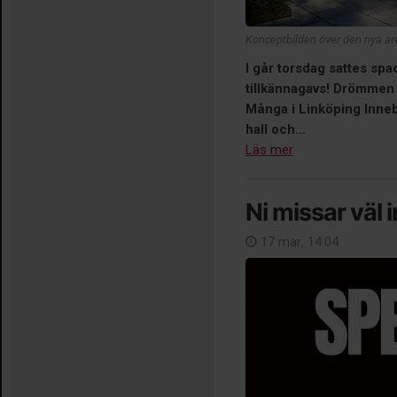
Konceptbilden över den nya ar
I går torsdag sattes s
tillkännagavs! Drömmen 
Många i Linköping Inneb
hall och...
Läs mer
Ni missar väl 
17 mar, 14:04