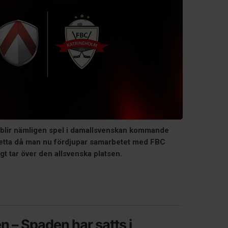
 blir nämligen spel i damallsvenskan kommande
Detta då man nu fördjupar samarbetet med FBC
t tar över den allsvenska platsen.
n – Spaden har satts i