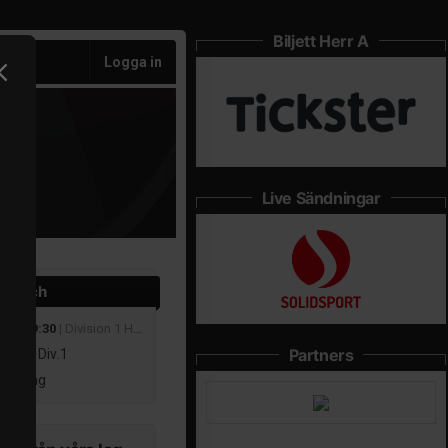
Biljett Herr A
Logga in
Live Sändningar
 match
 sep 19:30
| Division 1 Herrar Mellersta
Partners
r FBC Div.1
 Köping