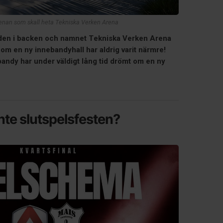
enan som skall heta Tekniska Verken Arena
paden i backen och namnet Tekniska Verken Arena
om en ny innebandyhall har aldrig varit närmre!
andy har under väldigt lång tid drömt om en ny
inte slutspelsfesten?