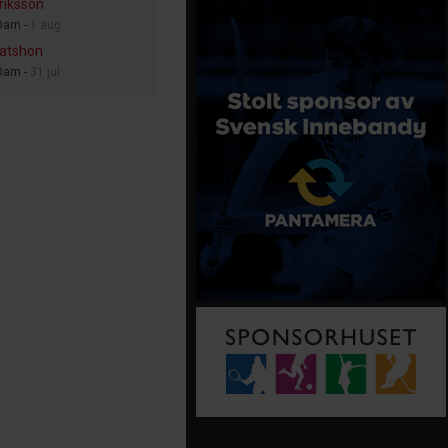
Eriksson
Dam -
1 aug
atshon
Dam -
31 jul