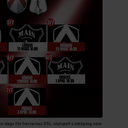
gen dags för herrarnas SSL-slutspel! Linköping som