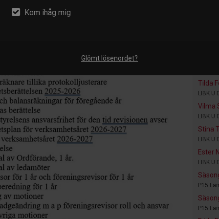
Nyhet
Kom ihåg mig
Tuva 
LIBK U 
Allsve
LIBK U 
Glömt lösenordet?
Amand
LIBK U 
Tilda 
LIBK U 
Vilma 
LIBK U 
Stina T
LIBK U 
Ester 
LIBK U 
Säson
P15 La
Säson
P15 La