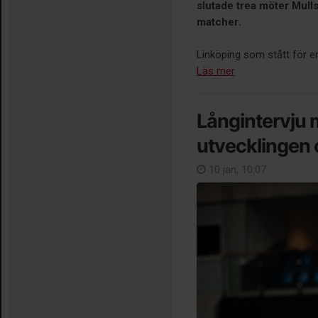
slutade trea möter Mulls
matcher.
Linköping som stått för en
Läs mer
Långintervju 
utvecklingen
10 jan, 10:07