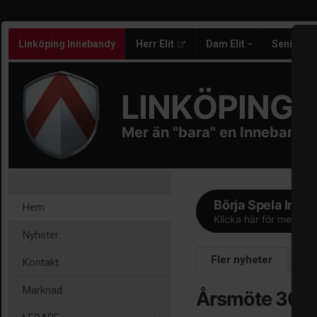
Linköping Innebandy
Herr Elit
Dam Elit
Senior/J
LINKÖPING 
Mer än "bara" en Innebandy
Börja Spela Inne
Hem
Klicka här för mer info
Nyheter
Fler nyheter
Ma
Kontakt
Marknad
Årsmöte 30 ju