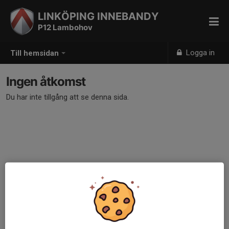
LINKÖPING INNEBANDY
P12 Lambohov
Logga in
Till hemsidan
Ingen åtkomst
Du har inte tillgång att se denna sida.