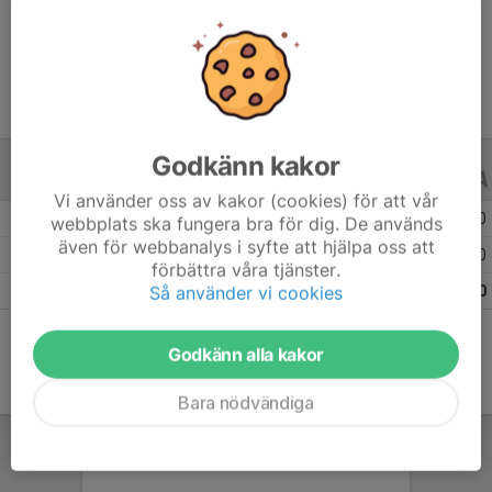
Ålder
13 år
Godkänn kakor
ALLA SERIER
ALLA ÅR
Vi använder oss av kakor (cookies) för att vår
Säsongen 25/26
13
0
0
webbplats ska fungera bra för dig. De används
även för webbanalys i syfte att hjälpa oss att
Säsongen 24/25
27
0
0
förbättra våra tjänster.
Så använder vi cookies
Totalt
40
0
0
Godkänn alla kakor
Bara nödvändiga