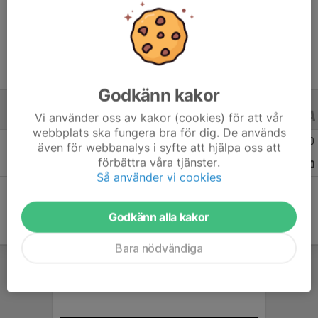
Ålder
12 år
Godkänn kakor
Vi använder oss av kakor (cookies) för att vår
ALLA SERIER
ALLA ÅR
webbplats ska fungera bra för dig. De används
Säsongen 25/26
13
0
0
även för webbanalys i syfte att hjälpa oss att
förbättra våra tjänster.
Totalt
13
0
0
Så använder vi cookies
Godkänn alla kakor
Bara nödvändiga