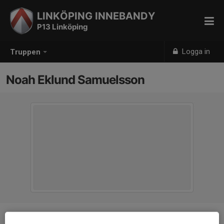
LINKÖPING INNEBANDY
P13 Linköping
Logga in
Truppen
Noah Eklund Samuelsson
Position
-