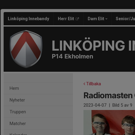
Linköping Innebandy
Herr Elit
Dam Elit
Senior/J
LINKÖPING 
P14 Ekholmen
Tillbaka
Hem
Radiomasten
Nyheter
2023-04-07
|
Bild
5
av 9
Truppen
Matcher