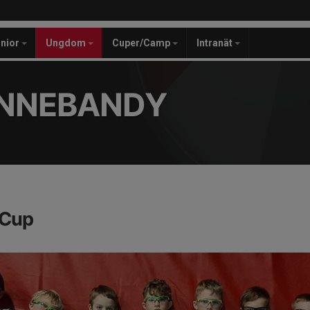
unior
Ungdom
Cuper/Camp
Intranät
INNEBANDY
 Cup