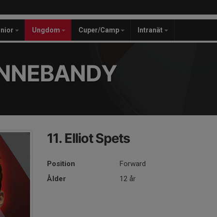
unior
Ungdom
Cuper/Camp
Intranät
INNEBANDY
11. Elliot Spets
Position
Forward
Ålder
12 år