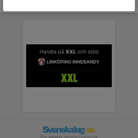
För
smarta
idrottsföreningar