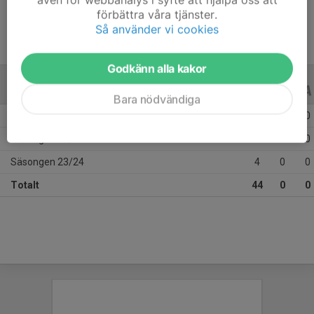
förbättra våra tjänster.
Så använder vi cookies
Godkänn alla kakor
ALLA SERIER
ALLA ÅR
Bara nödvändiga
Säsongen 25/26
27
0
0
Säsongen 24/25
13
0
0
Säsongen 23/24
4
0
0
Totalt
44
0
0