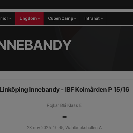
unior
Ungdom
Cuper/Camp
Intranät
INNEBANDY
Linköping Innebandy - IBF Kolmården P 15/16
Pojkar Blå Klass E
-
23 nov 2025, 10:45, Wahlbeckshallen A