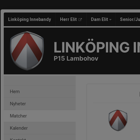
Linköping Innebandy
Herr Elit
Dam Elit
Senior/J
LINKÖPING 
P15 Lambohov
Hem
Nyheter
Matcher
Kalender