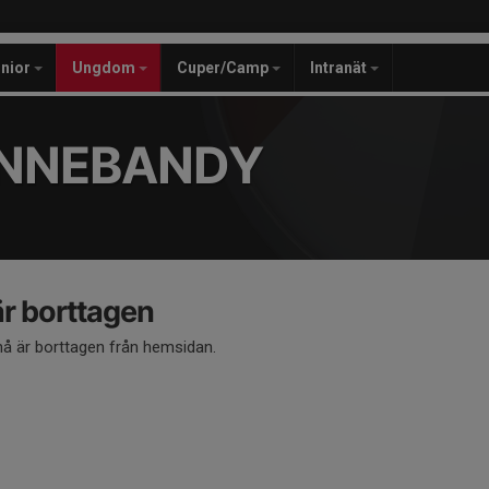
unior
Ungdom
Cuper/Camp
Intranät
INNEBANDY
 borttagen
 är borttagen från hemsidan.