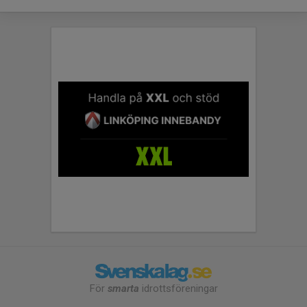
För
smarta
idrottsföreningar