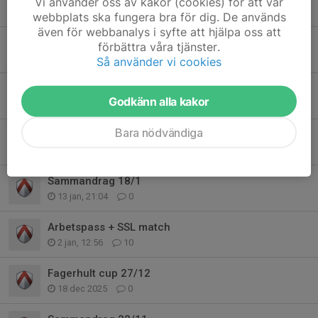
Vi använder oss av kakor (cookies) för att vår
28 feb, 20:22
0
webbplats ska fungera bra för dig. De används
även för webbanalys i syfte att hjälpa oss att
Sammandrag 1/3
förbättra våra tjänster.
23 feb, 20:39
0
Så använder vi cookies
Försäljning - Kakservice
Godkänn alla kakor
11 feb, 21:07
0
Bara nödvändiga
Minicup 8/2
4 feb, 17:34
0
Sammandrag 18/1
13 jan, 21:04
0
Arbetspass + SSL match
2 jan, 12:56
10
Fagerhult cup 27/12
18 dec 2025
0