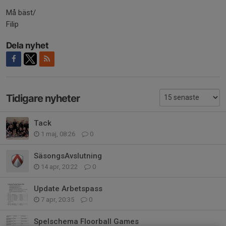
Må bäst/
Filip
Dela nyhet
Tidigare nyheter
Tack
1 maj, 08:26
0
SäsongsAvslutning
14 apr, 20:22
0
Update Arbetspass
7 apr, 20:35
0
Spelschema Floorball Games