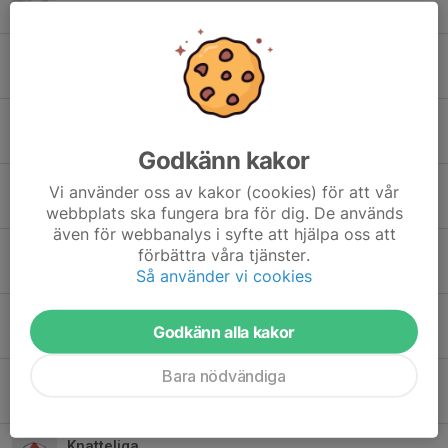
30 mar, 21:40
0
Floorball Games - funktionärsschema
30 mar, 20:41
0
Inställda träningar
29 mar, 20:28
0
Godkänn kakor
Floorball Games
Vi använder oss av kakor (cookies) för att vår
28 mar, 08:40
0
webbplats ska fungera bra för dig. De används
även för webbanalys i syfte att hjälpa oss att
Linköping Floorball Games
förbättra våra tjänster.
22 mar, 11:10
0
Så använder vi cookies
Knatteliga spelschema
Godkänn alla kakor
14 mar, 08:45
0
Bara nödvändiga
Spelschema 14/3
13 mar, 08:03
0
Knatteliga