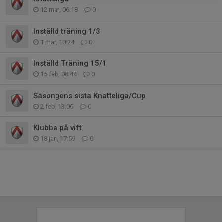
12 mar, 06:18
0
Inställd träning 1/3
1 mar, 10:24
0
Inställd Träning 15/1
15 feb, 08:44
0
Säsongens sista Knatteliga/Cup
2 feb, 13:06
0
Klubba på vift
18 jan, 17:59
0