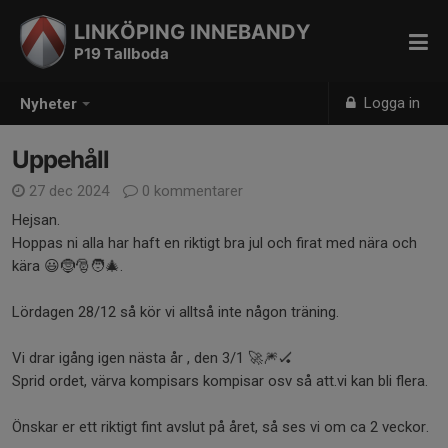
LINKÖPING INNEBANDY
P19 Tallboda
Logga in
Nyheter
Uppehåll
27 dec 2024
0 kommentarer
Hejsan.
Hoppas ni alla har haft en riktigt bra jul och firat med nära och
kära 😃🤶🎅🧑‍🎄.
Lördagen 28/12 så kör vi alltså inte någon träning.
Vi drar igång igen nästa år , den 3/1 🚀🎆🏑
Sprid ordet, värva kompisars kompisar osv så att.vi kan bli flera.
Önskar er ett riktigt fint avslut på året, så ses vi om ca 2 veckor.