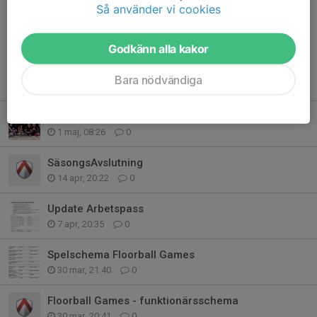
Dela nyhet
Så använder vi cookies
Godkänn alla kakor
Bara nödvändiga
Tidigare nyheter
Tack
1 maj, 08:26
0
SäsongsAvslutning
14 apr, 20:22
0
Update Arbetspass
7 apr, 20:35
0
Spelschema Floorball Games
30 mar, 21:40
0
Floorball Games - funktionärsschema
30 mar, 20:41
0