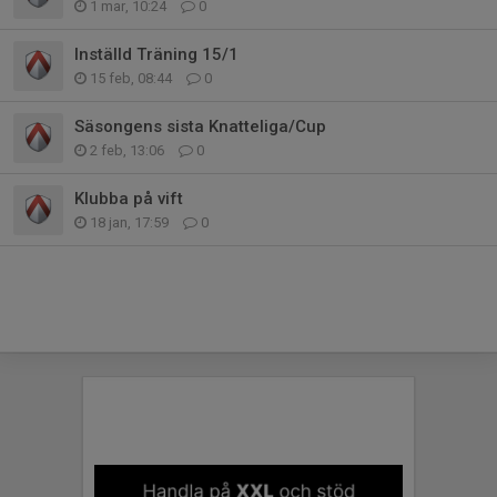
1 mar, 10:24
0
Inställd Träning 15/1
15 feb, 08:44
0
Säsongens sista Knatteliga/Cup
2 feb, 13:06
0
Klubba på vift
18 jan, 17:59
0