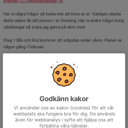
eventid=12739&fedarationid=16
Har ni några frågor så tveka inte att höra av er. Vänligen skicka
detta vidare till rätt person i er förening. Har ni andra frågor kring
utbildningar så svara jag gärna på dem med.
Steg 1 Blå och Röd kommer att erbjudas under våren. Planen är
någon gång i Februari.
Mvh
Daniel Persson
Utbildning, Domare, Distriktslag konsulent
Godkänn kakor
Vi använder oss av kakor (cookies) för att vår
Med vänliga hälsningar
webbplats ska fungera bra för dig. De används
Heléne Tedensjö, Linköping Innebandy
även för webbanalys i syfte att hjälpa oss att
förbättra våra tjänster.