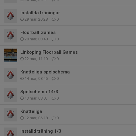
Inställda träningar
29 mar, 20:28
0
Floorball Games
28 mar, 08:40
0
Linköping Floorball Games
22 mar, 11:10
0
Knatteliga spelschema
14 mar, 08:45
0
Spelschema 14/3
13 mar, 08:03
0
Knatteliga
12 mar, 06:18
0
Inställd träning 1/3