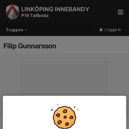
LINKÖPING INNEBANDY
P19 Tallboda
Logga in
Truppen
Filip Gunnarsson
Titel
Ledare