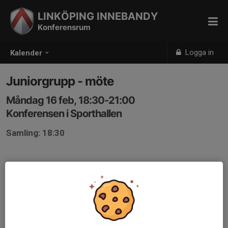
LINKÖPING INNEBANDY
Konferensrum
Logga in
Kalender
Juniorgrupp - möte
Måndag 16 feb, 18:30-21:00
Konferensen i Sporthallen
Samling: 18:30