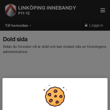
LINKÖPING INNEBANDY
P11-12
Logga in
Till hemsidan
Dold sida
Sidan du försöker nå är dold och kan endast nås av föreningens
administratörer.