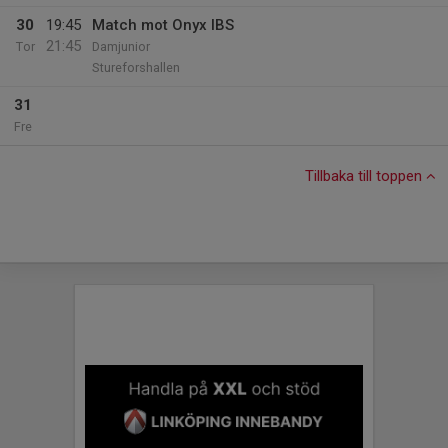
30
19:45
Match mot Onyx IBS
21:45
Tor
Damjunior
Stureforshallen
31
Fre
Tillbaka till toppen