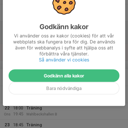
17
Fre
Godkänn kakor
18
12:00
Match mot Telge SIBK
13:30
Lör
Pantamera Flickor Röd Klass A
Vi använder oss av kakor (cookies) för att vår
Västergård Arena A
webbplats ska fungera bra för dig. De används
även för webbanalys i syfte att hjälpa oss att
19
förbättra våra tjänster.
Sön
Så använder vi cookies
v.4
20
16:30
Träning
Godkänn alla kakor
18:15
Mån
Vasa Arena
Bara nödvändiga
21
Tis
22
18:00
Träning
19:45
Ons
Wahlbeckshallen B
23
18:45
Träning