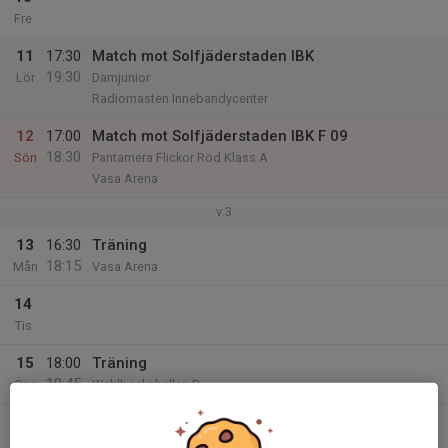
Fre
11
17:30
Match mot Solfjäderstaden IBK
19:30
Lör
Damjunior
Radiomasten Innebandycenter
12
17:00
Match mot Solfjäderstaden IBK F 09
18:30
Sön
Pantamera Flickor Röd Klass A
Vasa Arena
v.3
13
16:30
Träning
18:15
Mån
Vasa Arena
14
Tis
15
18:00
Träning
19:45
Ons
Wahlbeckshallen B
16
18:45
Träning
20:30
Tor
Stureforshallen