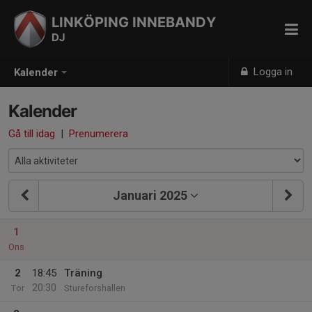
LINKÖPING INNEBANDY
DJ
Logga in
Kalender
Kalender
Gå till idag
|
Prenumerera
Januari 2025
1
Ons
2
18:45
Träning
20:30
Tor
Stureforshallen