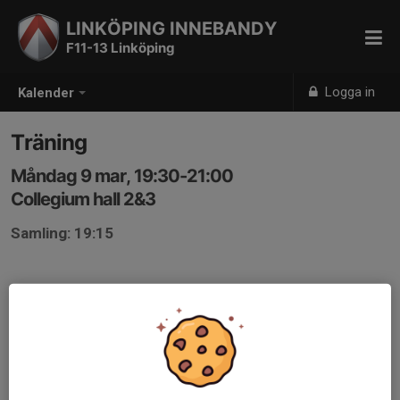
LINKÖPING INNEBANDY
F11-13 Linköping
Logga in
Kalender
Träning
Måndag 9 mar, 19:30-21:00
Collegium hall 2&3
Samling: 19:15