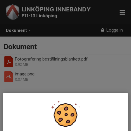
LINKÖPING INNEBANDY
F11-13 Linköping
Logga in
Dokument
Dokument
Fotografering beställningsblankett.pdf
0,92 MB
image.png
0,07 MB