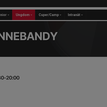
unior
Ungdom
Cuper/Camp
Intranät
INNEBANDY
:30-20:00