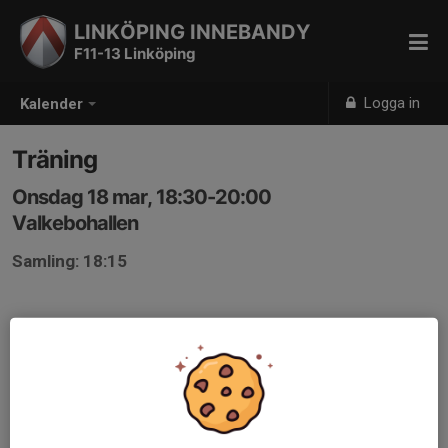
LINKÖPING INNEBANDY
F11-13 Linköping
Logga in
Kalender
Träning
Onsdag 18 mar, 18:30-20:00
Valkebohallen
Samling: 18:15