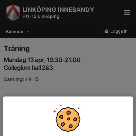
LINKÖPING INNEBANDY
F11-13 Linköping
Logga in
Kalender
Träning
Måndag 13 apr, 19:30-21:00
Collegium hall 2&3
Samling: 19:15