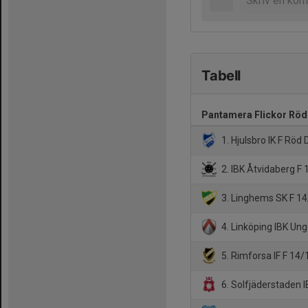
Tabell
Pantamera Flickor Röd
1. Hjulsbro IK F Röd 
2. IBK Åtvidaberg F
3. Linghems SK F 1
4. Linköping IBK Un
5. Rimforsa IF F 14/
6. Solfjäderstaden I