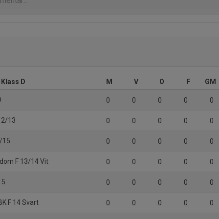
 Klass D
M
V
O
F
GM
D
0
0
0
0
0
 12/13
0
0
0
0
0
4/15
0
0
0
0
0
gdom F 13/14 Vit
0
0
0
0
0
15
0
0
0
0
0
BK F 14 Svart
0
0
0
0
0