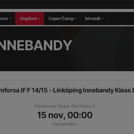
unior
Ungdom
Cuper/Camp
Intranät
INNEBANDY
mforsa IF F 14/15 - Linköping Innebandy Klass 
Pantamera Flickor Röd Klass D
15 nov, 00:00
Hackelhallen