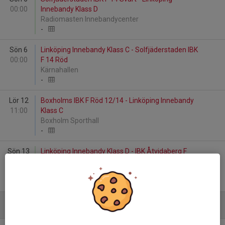
00:00
Innebandy Klass D
Radiomasten Innebandycenter
-
Sön 6
Linköping Innebandy Klass C - Solfjäderstaden IBK
00:00
F 14 Röd
Kärnahallen
-
Lör 12
Boxholms IBK F Röd 12/14 - Linköping Innebandy
11:00
Klass C
Boxholm Sporthall
-
Sön 13
Linköping Innebandy Klass D - IBK Åtvidaberg F
00:00
12/13
Kärnahallen
-
Januari - 2027