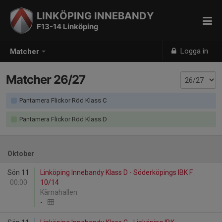
LINKÖPING INNEBANDY
F13-14 Linköping
Logga in
Matcher
Matcher 26/27
Pantamera Flickor Röd Klass C
Pantamera Flickor Röd Klass D
Oktober
Sön 11
Linköping Innebandy Klass D - Söderköpings IBK F
00:00
10/14
Kärnahallen
-