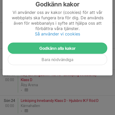
Sön 10
Söderköpings IBK F 10/14 - Linköping Innebandy
Godkänn kakor
00:00
Klass D
Vi använder oss av kakor (cookies) för att vår
Sporthallen Vikingen
webbplats ska fungera bra för dig. De används
-
även för webbanalys i syfte att hjälpa oss att
förbättra våra tjänster.
Tor 14
Linköping Innebandy Klass C - IBF Linköping F
00:00
11/12
Så använder vi cookies
Kärnahallen
-
Godkänn alla kakor
Sön 17
Bergs IK F 13/14 - Linköping Innebandy Klass C
Bara nödvändiga
00:00
Ljungsbro Sporthall
-
Sön 17
Åby IBK Ungdom F 13/15 - Linköping Innebandy
00:00
Klass D
Åby Arena
-
Sön 24
Linköping Innebandy Klass D - Hjulsbro IK F Röd D
00:00
Kärnahallen
-