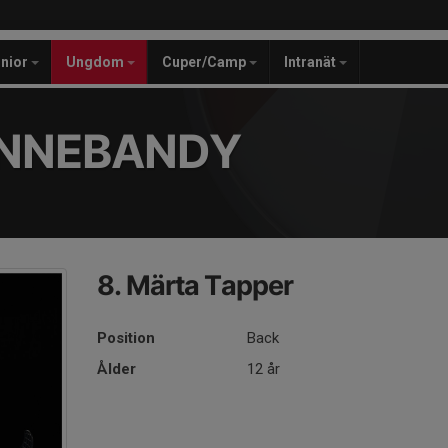
unior
Ungdom
Cuper/Camp
Intranät
INNEBANDY
8. Märta Tapper
Position
Back
Ålder
12 år