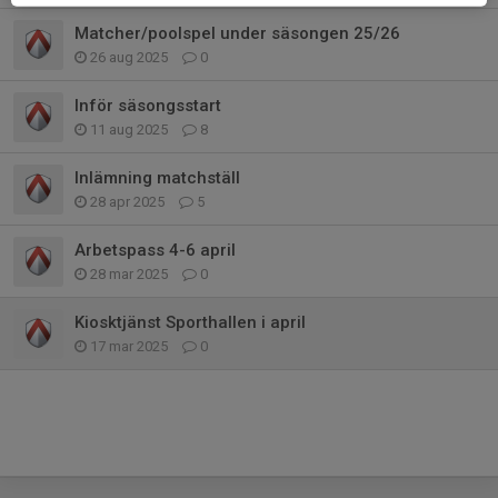
Matcher/poolspel under säsongen 25/26
26 aug 2025
0
Inför säsongsstart
11 aug 2025
8
Inlämning matchställ
28 apr 2025
5
Arbetspass 4-6 april
28 mar 2025
0
Kiosktjänst Sporthallen i april
17 mar 2025
0