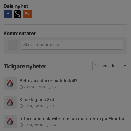
Dela nyhet
Kommentarer
Tidigare nyheter
Behov av större matchställ?
20 apr, 17:53
6
Kiosklag ons 8/4
3 apr, 14:00
9
Information aktivitet mellan matcherna på Floorball Games 11/4
1 apr, 20:30
14