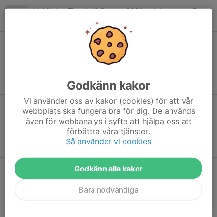
Linköping Floorball Games 2026 – Arbetspass Racketcenter
26 mar, 22:25
0
Cup Tranås blir EJ av
13 mar, 21:00
0
Floorball games arbetspass 11-12 april
Godkänn kakor
11 mar, 19:50
6
Vi använder oss av kakor (cookies) för att vår
Viktigt: Arbetspass och tider för poolspel på söndag 18/1
webbplats ska fungera bra för dig. De används
11 jan, 13:34
1
även för webbanalys i syfte att hjälpa oss att
förbättra våra tjänster.
Floorball games 11-12 april
Så använder vi cookies
9 nov 2025
2
Godkänn alla kakor
Vill du hjälpa till som kassör? Digitala Lagkassan-möte 15/10
5 okt 2025
0
Bara nödvändiga
Kiosklag till lördag – svar senast kl. 18 idag!
17 sep 2025
4