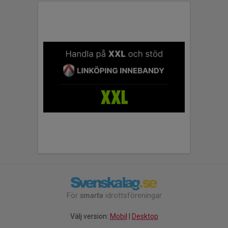
För
smarta
idrottsföreningar
Välj version:
Mobil
|
Desktop