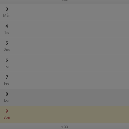
3
Mån
4
Tis
5
Ons
6
Tor
7
Fre
8
Lör
9
Sön
v.33