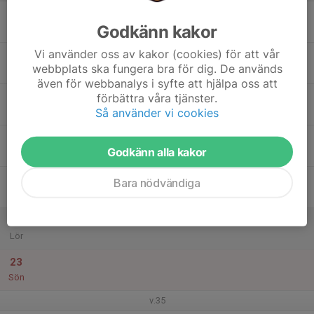
17
Godkänn kakor
Mån
Vi använder oss av kakor (cookies) för att vår
18
webbplats ska fungera bra för dig. De används
Tis
även för webbanalys i syfte att hjälpa oss att
19
förbättra våra tjänster.
Så använder vi cookies
Ons
20
Godkänn alla kakor
Tor
21
Bara nödvändiga
Fre
22
Lör
23
Sön
v.35