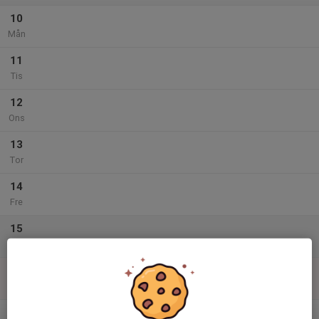
10
Mån
11
Tis
12
Ons
13
Tor
14
Fre
15
Lör
16
Sön
v.34