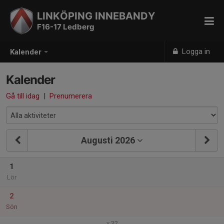
LINKÖPING INNEBANDY
F16-17 Ledberg
Logga in
Kalender
Kalender
Gå till idag
|
Prenumerera
Augusti 2026
1
Lör
2
Sön
v.32