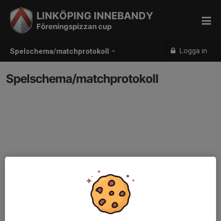
LINKÖPING INNEBANDY
Föreningspizzan cup
Logga in
Spelschema/matchprotokoll
Spelschema/matchprotokoll