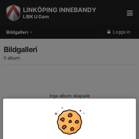
LINKÖPING INNEBANDY
LIBK U Dam
Logga in
Bildgalleri
Bildgalleri
0 album
Inga album skapade