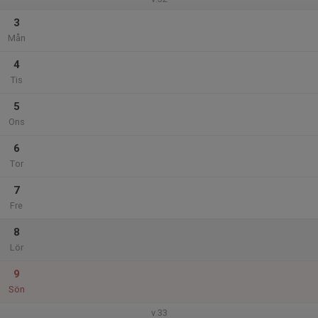
3
Mån
4
Tis
5
Ons
6
Tor
7
Fre
8
Lör
9
Sön
v.33