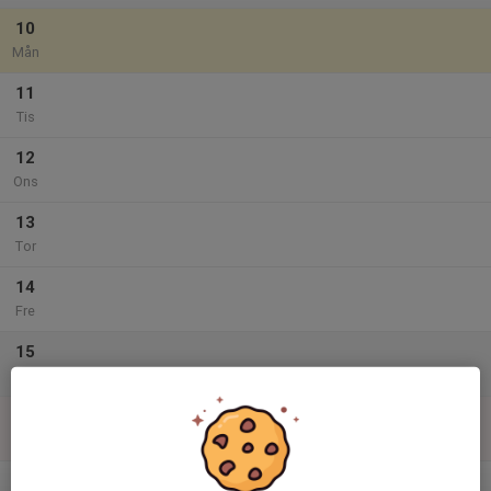
10
Mån
11
Tis
12
Ons
13
Tor
14
Fre
15
Lör
16
Sön
v.34