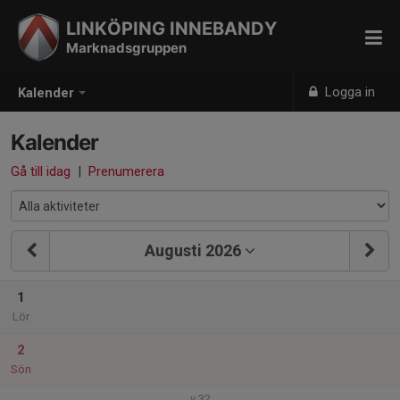
LINKÖPING INNEBANDY
Marknadsgruppen
Logga in
Kalender
Kalender
Gå till idag
|
Prenumerera
Augusti 2026
1
Lör
2
Sön
v.32