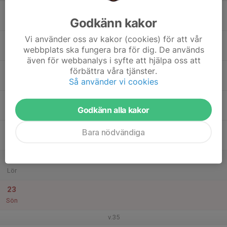
17
Godkänn kakor
Mån
Vi använder oss av kakor (cookies) för att vår
18
webbplats ska fungera bra för dig. De används
Tis
även för webbanalys i syfte att hjälpa oss att
19
förbättra våra tjänster.
Så använder vi cookies
Ons
20
Godkänn alla kakor
Tor
21
Bara nödvändiga
Fre
22
Lör
23
Sön
v.35