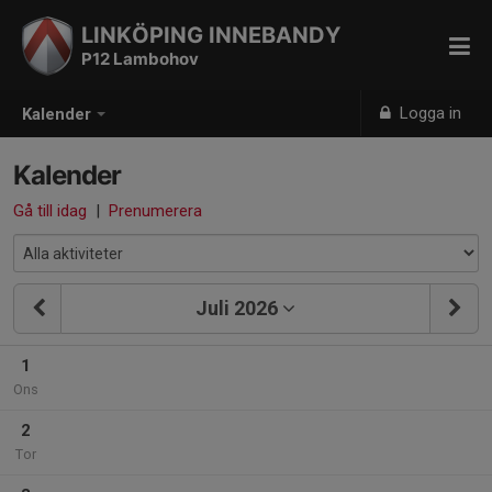
LINKÖPING INNEBANDY
P12 Lambohov
Logga in
Kalender
Kalender
Gå till idag
|
Prenumerera
Juli 2026
1
Ons
2
Tor