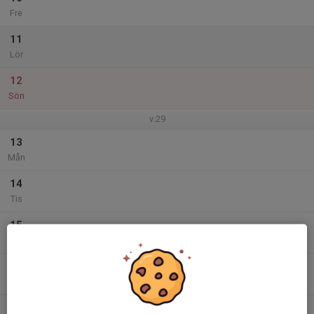
Fre
11
Lör
12
Sön
v.29
13
Mån
14
Tis
15
Ons
16
Tor
17