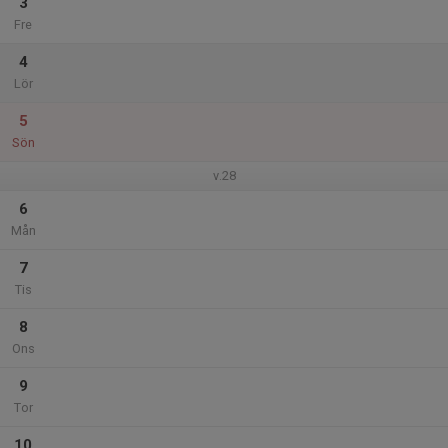
3
Fre
4
Lör
5
Sön
v.28
6
Mån
7
Tis
8
Ons
9
Tor
10