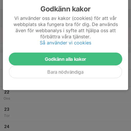
Fre
Godkänn kakor
18
Vi använder oss av kakor (cookies) för att vår
Lör
webbplats ska fungera bra för dig. De används
även för webbanalys i syfte att hjälpa oss att
19
förbättra våra tjänster.
Sön
Så använder vi cookies
v.30
20
Godkänn alla kakor
Mån
Bara nödvändiga
21
Tis
22
Ons
23
Tor
24