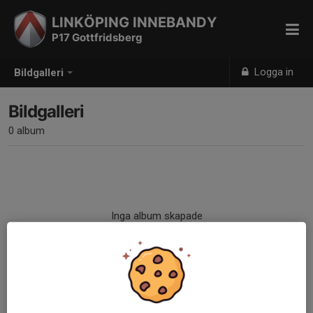
LINKÖPING INNEBANDY
P17 Gottfridsberg
Logga in
Bildgalleri
Bildgalleri
0 album
Inga album skapade