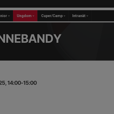
unior
Ungdom
Cuper/Camp
Intranät
INNEBANDY
25, 14:00-15:00