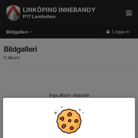
LINKÖPING INNEBANDY
P17 Lambohov
Logga in
Bildgalleri
Bildgalleri
0 album
Inga album skapade