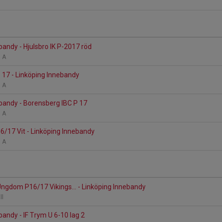
bandy - Hjulsbro IK P-2017 röd
n A
 17 - Linköping Innebandy
n A
bandy - Borensberg IBC P 17
n A
6/17 Vit - Linköping Innebandy
n A
Ungdom P16/17 Vikings... - Linköping Innebandy
all
bandy - IF Trym U 6-10 lag 2