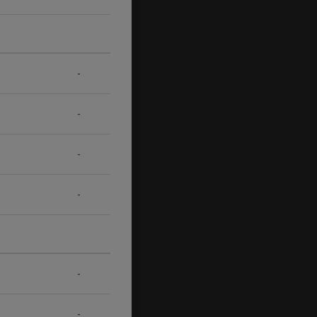
-
-
-
-
-
-