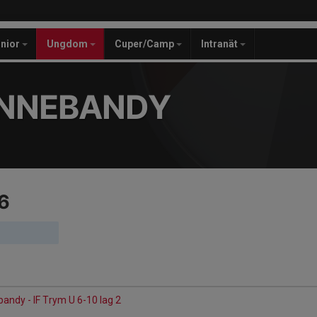
unior
Ungdom
Cuper/Camp
Intranät
INNEBANDY
6
bandy - IF Trym U 6-10 lag 2