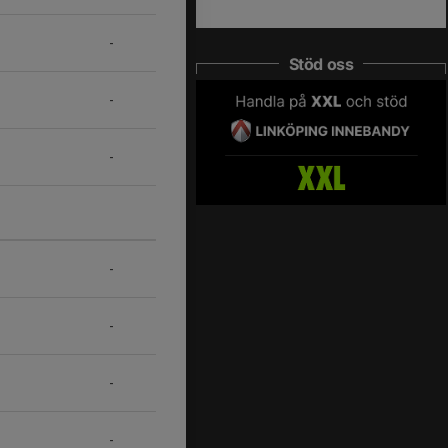
-
Stöd oss
-
-
-
-
-
-