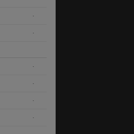
-
-
-
-
-
-