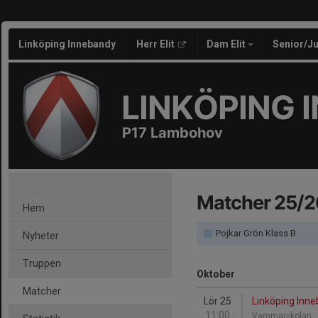
Linköping Innebandy
Herr Elit
Dam Elit
Senior/J
LINKÖPING 
P17 Lambohov
Matcher 25/2
Hem
Pojkar Grön Klass B
Nyheter
Truppen
Oktober
Matcher
Lör 25
Linköping Inne
11:00
Vammarskolan