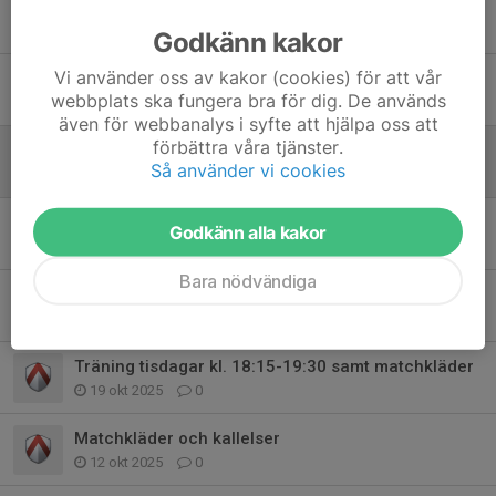
OBS! Ingen träning idag tisdag!
24 feb, 15:46
0
Godkänn kakor
Vi använder oss av kakor (cookies) för att vår
Ingen träning idag 8/2
webbplats ska fungera bra för dig. De används
8 feb, 12:08
0
även för webbanalys i syfte att hjälpa oss att
förbättra våra tjänster.
Ingen innebandyträning på söndag 30/11
Så använder vi cookies
26 nov 2025
0
Schema för 5/1, 24/1 och 15/3
Godkänn alla kakor
23 nov 2025
0
Bara nödvändiga
Arbetspass SSL och sammandrag
21 nov 2025
0
Träning tisdagar kl. 18:15-19:30 samt matchkläder
19 okt 2025
0
Matchkläder och kallelser
12 okt 2025
0