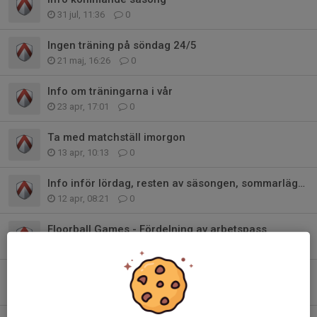
31 jul, 11:36
0
Ingen träning på söndag 24/5
21 maj, 16:26
0
Info om träningarna i vår
23 apr, 17:01
0
Ta med matchställ imorgon
13 apr, 10:13
0
Info inför lördag, resten av säsongen, sommarläger och nästa säsong
12 apr, 08:21
0
Floorball Games - Fördelning av arbetspass
3 apr, 09:55
0
Floorball Games i april
17 mar, 21:00
0